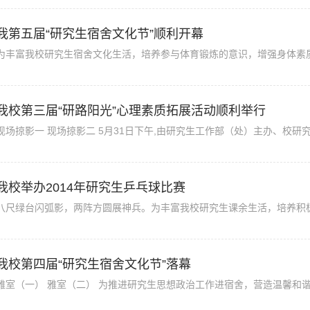
我第五届“研究生宿舍文化节”顺利开幕
为丰富我校研究生宿舍文化生活，培养参与体育锻炼的意识，增强身体素质，1
我校第三届“研路阳光”心理素质拓展活动顺利举行
现场掠影一 现场掠影二 5月31日下午,由研究生工作部（处）主办、校研究
我校举办2014年研究生乒乓球比赛
八尺绿台闪弧影，两阵方圆展神兵。为丰富我校研究生课余生活，培养积极向
我校第四届“研究生宿舍文化节”落幕
雅室（一） 雅室（二） 为推进研究生思想政治工作进宿舍，营造温馨和谐的