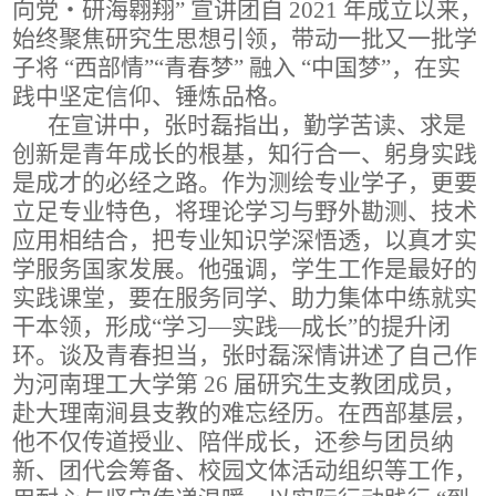
向党・研海翱翔” 宣讲团自 2021 年成立以来，
始终聚焦研究生思想引领，带动一批又一批学
子将 “西部情”“青春梦” 融入 “中国梦”，在实
践中坚定信仰、锤炼品格。
在宣讲
中，张时磊指出，勤学苦读、求是
创新是青年成长的根基，知行合一、躬身实践
是成才的必经之路。作为测绘专业学子，更要
立足专业特色，将理论学习与野外勘测、技术
应用相结合，把专业知识学深悟透，以真才实
学服务国家发展。他强调，学生工作是最好的
实践课堂，要在服务同学、助力集体中练就实
干本领，形成“学习—实践—成长”的提升闭
环。谈及青春担当，张时磊深情讲述了自己作
为
河南理工大学第
26 届研究生支教团
成员，
赴大理南涧县支教的难忘经历。在西部基层，
他不仅传道授业、陪伴成长，还参与团员纳
新、团代会筹备、校园文体活动组织等工作，