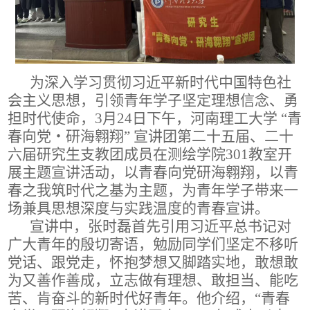
为深入学习贯彻习近平新时代中国特色社
会主义思想，引领青年学子坚定理想信念、勇
担时代使命，3月24日下午，河南理工大学 “青
春向党・研海翱翔” 宣讲团第二十五届、二十
六届研究生支教团成员在测绘学院301教室开
展主题宣讲活动，以青春向党研海翱翔，以青
春之我筑时代之基为主题，为青年学子带来一
场兼具思想深度与实践温度的青春宣讲。
宣讲中，张时磊首先引用习近平总书记对
广大青年的殷切寄语，勉励同学们坚定不移听
党话、跟党走，怀抱梦想又脚踏实地，敢想敢
为又善作善成，立志做有理想、敢担当、能吃
苦、肯奋斗的新时代好青年。他介绍，“青春