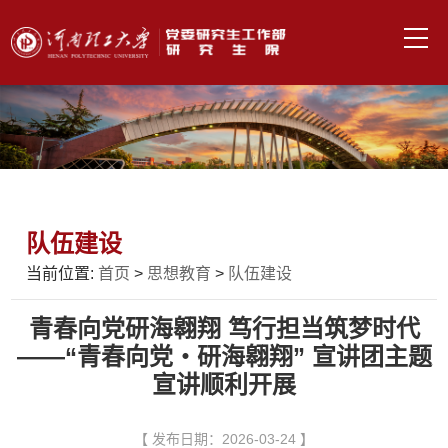
队伍建设
当前位置:
首页
>
思想教育
>
队伍建设
青春向党研海翱翔 笃行担当筑梦时代
——“青春向党・研海翱翔” 宣讲团主题
宣讲顺利开展
【 发布日期：2026-03-24 】