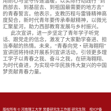
用耐心与坚守传递温暖，以实际行动践行
“到
西部去、到基层去、到祖国最需要的地方去”
的青春誓言。他表示，支教历程与雷锋精神高
度契合，新时代青年要传承奉献精神，以微光
汇聚星河，助力西部教育发展与乡村振兴。
此次宣讲，进一步坚定了青年学子听党
话、跟党走的信念，激发了大家勤学奋进、担
当奉献的热情。未来，“青春向党・研海翱翔”
宣讲团将持续开展系列宣讲活动，引领更多
理
工学子以青春之我、奋斗之我，在研海翱翔、
为时代奋进，为实现中华民族伟大复兴的中国
梦贡献青春力量。
版权所有 © 河南理工大学 党委研究生工作部 研究生院 校ICP备