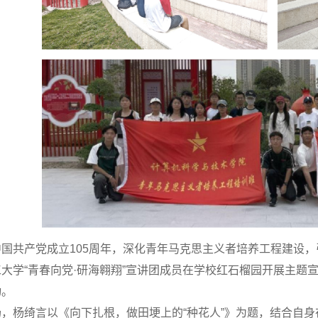
国共产党成立105周年，深化青年马克思主义者培养工程建设，
大学“青春向党·研海翱翔”宣讲团成员在学校红石榴园开展主题
动。
场，杨绮言以《向下扎根，做田埂上的“种花人”》为题，结合自