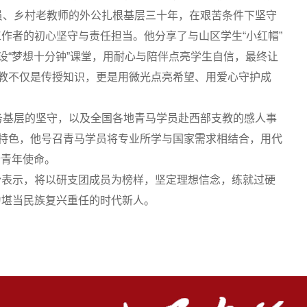
员、乡村老教师的外公扎根基层三十年，在艰苦条件下坚守
作者的初心坚守与责任担当。他分享了与山区学生“小红帽”
设“梦想十分钟”课堂，用耐心与陪伴点亮学生自信，最终让
支教不仅是传授知识，更是用微光点亮希望、用爱心守护成
务基层的坚守，以及全国各地青马学员赴西部支教的感人事
业特色，他号召青马学员将专业所学与国家需求相结合，用代
行青年使命。
纷表示，将以研支团成员为榜样，坚定理想信念，练就过硬
为堪当民族复兴重任的时代新人。