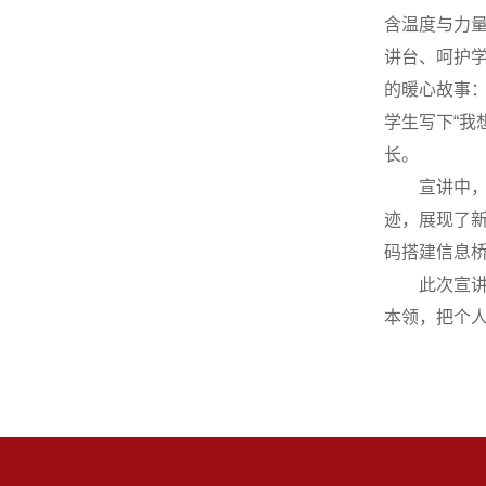
含温度与力
讲台、呵护学
的暖心故事：
学生写下“我
长。
宣讲中
迹，展现了新
码搭建信息桥
此次宣
本领，把个