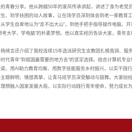
量的青春分享。他从跨越50年的家风传承讲起，讲述了身为老党
生、劝学扶困的动人故事，让在场学员深刻体会到老一辈教育工
从学生自卑地认为“走不出大山”，到他手把手指导操作电脑、开
想考大学，学电脑”的朴素梦想。他以真实经历告诉大家，青年
，杨绮言还介绍了我校连续15年选派研究生支教团扎根南涧、服
时代青年“到祖国最需要的地方去”的坚定选择。结合计算机专
梁、用AI助力教育均衡、用数字技能服务乡村振兴，以实干践
讲主题鲜明、情感真挚，让青马班学员深受触动与鼓舞。大家纷
人理想融入国家发展大局，以实际行动践行青年使命，努力成长