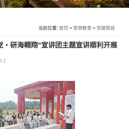
当前位置:
首页
>
思想教育
>
党建思政
党・研海翱翔”宣讲团主题宣讲顺利开展
5 】