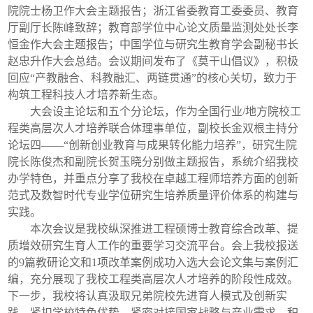
院院士杨卫作大会主题报告；浙江省委教育工委委员、教育
厅副厅长陈峰致辞；教育部学位中心论文质量监测处处长李
恒金作大会主题报告；中国学位与研究生教育学会副秘书长
赵忠升作大会总结。会议期间发布了《莫干山倡议》，积极
回应
“产教融合、科教融汇、两链贯通”的核心关切，致力于
构筑工程科技人才培养新生态。
大会设主论坛和五个分论坛，作为全国行业
/地方院校工
程类高层次人才培养联合体理事单位，副校长金双根主持分
论坛四——“创新创业教育与成果转化能力培养”，研究生院
院长陈俊杰和副院长贺玉晓分别做主题报告，系统介绍我校
办学特色，并重点分享了我校在卓越工程师培养方面的创新
范式及数智时代专业学位研究生培养质量评价体系的构建与
实践。
本次会议是我校纵深推进工程硕博士教育综合改革、提
质增效研究生育人工作的重要学习交流平台。会上我校报送
的
9篇教研论文和1项改革案例成功入选大会论文集与案例汇
编，充分展现了我校工程类高层次人才培养的阶段性成效。
下一步，我校将认真汲取兄弟院校先进育人模式及创新实
践，紧扣学校特色优势，紧密对接国家战略与产业需求，积