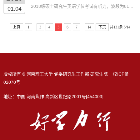
2018级硕士研究生英语学位考试有听力，波段为81HZ。 凭身份证、一卡通（或学生证）参加考试。
01.04
...
...
上页
1
3
4
5
6
7
14
下页
共131条
5/14
版权所有 © 河南理工大学 党委研究生工作部 研究生院 校ICP备
02070号
地址：中国 河南焦作 高新区世纪路2001号[454003]